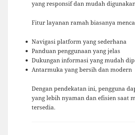
yang responsif dan mudah digunakan
Fitur layanan ramah biasanya menc
Navigasi platform yang sederhana
Panduan penggunaan yang jelas
Dukungan informasi yang mudah di
Antarmuka yang bersih dan modern
Dengan pendekatan ini, pengguna d
yang lebih nyaman dan efisien saat m
tersedia.