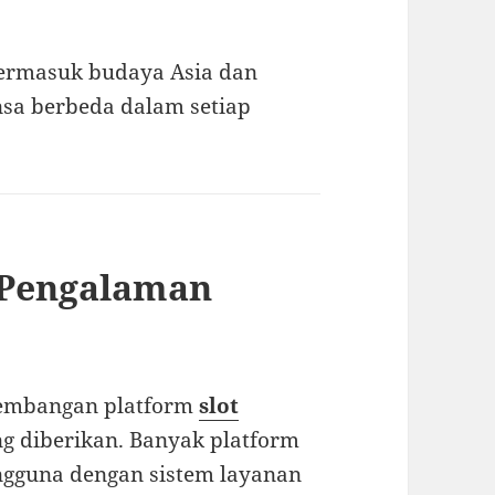
termasuk budaya Asia dan
sa berbeda dalam setiap
 Pengalaman
kembangan platform
slot
ng diberikan. Banyak platform
gguna dengan sistem layanan