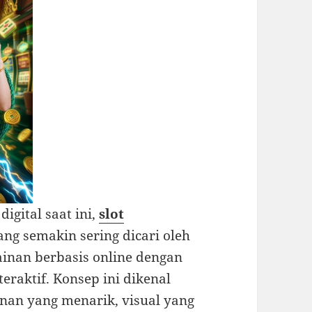
gital saat ini,
slot
ang semakin sering dicari oleh
inan berbasis online dengan
raktif. Konsep ini dikenal
nan yang menarik, visual yang