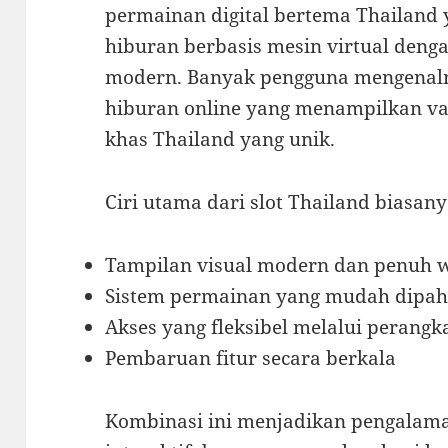
permainan digital bertema Thailand
hiburan berbasis mesin virtual denga
modern. Banyak pengguna mengenaln
hiburan online yang menampilkan va
khas Thailand yang unik.
Ciri utama dari slot Thailand biasany
Tampilan visual modern dan penuh 
Sistem permainan yang mudah dipa
Akses yang fleksibel melalui perangka
Pembaruan fitur secara berkala
Kombinasi ini menjadikan pengalama