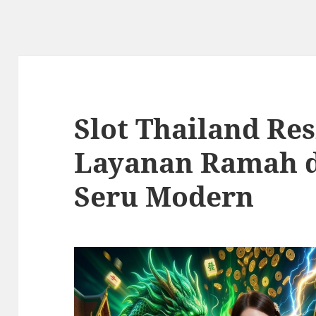
Slot Thailand Re
Layanan Ramah 
Seru Modern