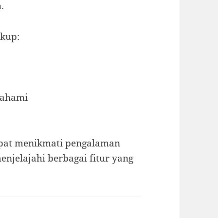
.
akup:
pahami
apat menikmati pengalaman
enjelajahi berbagai fitur yang