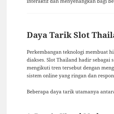
interaktif dan menyenangkan bagi b
Daya Tarik Slot Thail
Perkembangan teknologi membuat hi
diakses. Slot Thailand hadir sebagai
mengikuti tren tersebut dengan men
sistem online yang ringan dan respons
Beberapa daya tarik utamanya antara