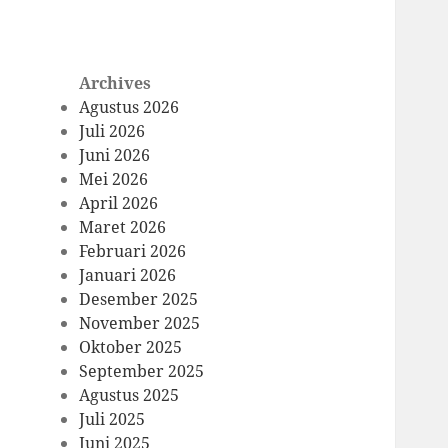
Archives
Agustus 2026
Juli 2026
Juni 2026
Mei 2026
April 2026
Maret 2026
Februari 2026
Januari 2026
Desember 2025
November 2025
Oktober 2025
September 2025
Agustus 2025
Juli 2025
Juni 2025