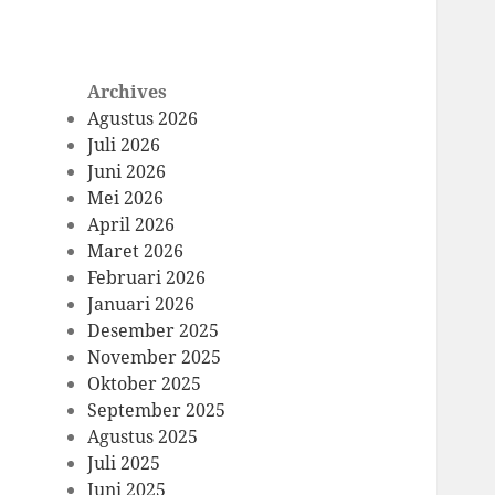
Archives
Agustus 2026
Juli 2026
Juni 2026
Mei 2026
April 2026
Maret 2026
Februari 2026
Januari 2026
Desember 2025
November 2025
Oktober 2025
September 2025
Agustus 2025
Juli 2025
Juni 2025