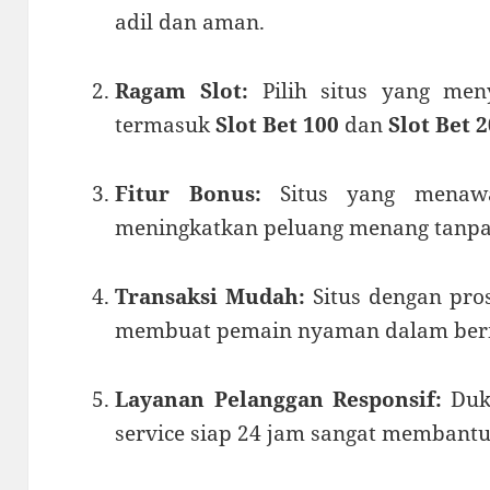
adil dan aman.
Ragam Slot:
Pilih situs yang meny
termasuk
Slot Bet 100
dan
Slot Bet 
Fitur Bonus:
Situs yang menawa
meningkatkan peluang menang tanp
Transaksi Mudah:
Situs dengan pro
membuat pemain nyaman dalam ber
Layanan Pelanggan Responsif:
Duku
service siap 24 jam sangat membantu