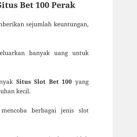
itus Bet 100 Perak
erikan sejumlah keuntungan,
eluarkan banyak uang untuk
nyak
Situs Slot Bet 100
yang
uhan kecil.
encoba berbagai jenis slot