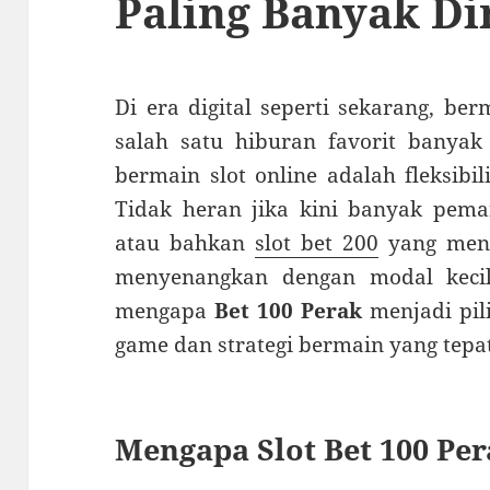
Paling Banyak Di
Di era digital seperti sekarang, be
salah satu hiburan favorit banyak
bermain slot online adalah fleksib
Tidak heran jika kini banyak pem
atau bahkan
slot bet 200
yang men
menyenangkan dengan modal kecil
mengapa
Bet 100 Perak
menjadi pili
game dan strategi bermain yang tepat
Mengapa Slot Bet 100 Per