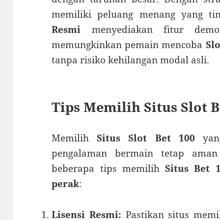
memiliki peluang menang yang ti
Resmi
menyediakan fitur demo
memungkinkan pemain mencoba
Slo
tanpa risiko kehilangan modal asli.
Tips Memilih Situs Slot B
Memilih
Situs Slot Bet 100
yang
pengalaman bermain tetap aman
beberapa tips memilih
Situs Bet 
perak
:
Lisensi Resmi:
Pastikan situs memil