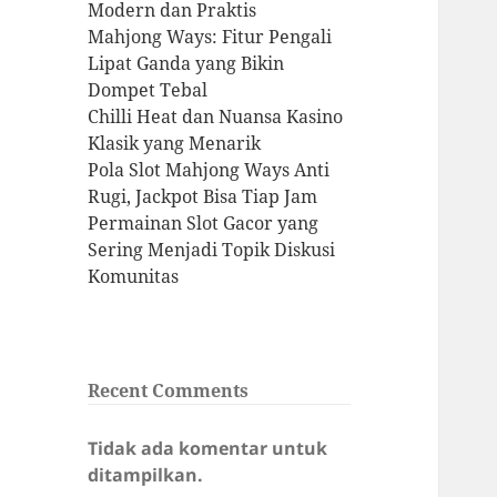
Modern dan Praktis
Mahjong Ways: Fitur Pengali
Lipat Ganda yang Bikin
Dompet Tebal
Chilli Heat dan Nuansa Kasino
Klasik yang Menarik
Pola Slot Mahjong Ways Anti
Rugi, Jackpot Bisa Tiap Jam
Permainan Slot Gacor yang
Sering Menjadi Topik Diskusi
Komunitas
Recent Comments
Tidak ada komentar untuk
ditampilkan.