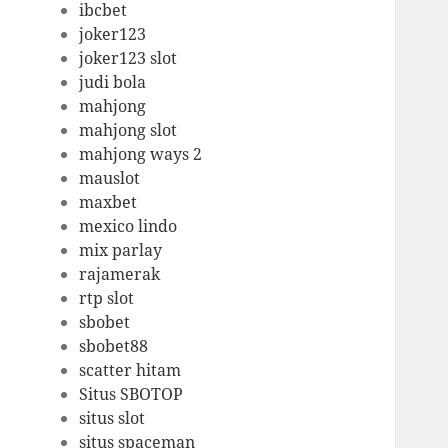
ibcbet
joker123
joker123 slot
judi bola
mahjong
mahjong slot
mahjong ways 2
mauslot
maxbet
mexico lindo
mix parlay
rajamerak
rtp slot
sbobet
sbobet88
scatter hitam
Situs SBOTOP
situs slot
situs spaceman