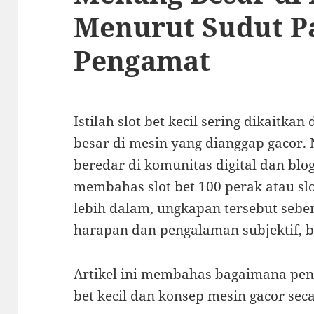
Menurut Sudut P
Pengamat
Istilah slot bet kecil sering dikaitk
besar di mesin yang dianggap gacor. 
beredar di komunitas digital dan blo
membahas slot bet 100 perak atau slo
lebih dalam, ungkapan tersebut seb
harapan dan pengalaman subjektif, b
Artikel ini membahas bagaimana pen
bet kecil dan konsep mesin gacor seca