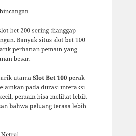
erbincangan
 slot bet 200 sering dianggap
gan. Banyak situs slot bet 100
arik perhatian pemain yang
anan besar.
tarik utama
Slot Bet 100
perak
lainkan pada durasi interaksi
ecil, pemain bisa melihat lebih
san bahwa peluang terasa lebih
 Netral