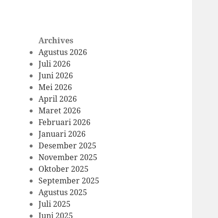
Archives
Agustus 2026
Juli 2026
Juni 2026
Mei 2026
April 2026
Maret 2026
Februari 2026
Januari 2026
Desember 2025
November 2025
Oktober 2025
September 2025
Agustus 2025
Juli 2025
Juni 2025