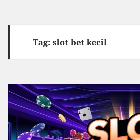
Tag:
slot bet kecil