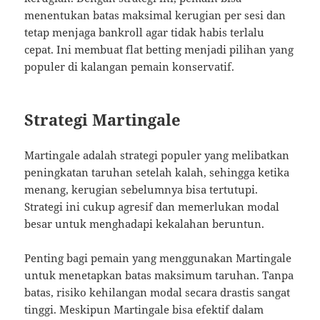
menentukan batas maksimal kerugian per sesi dan
tetap menjaga bankroll agar tidak habis terlalu
cepat. Ini membuat flat betting menjadi pilihan yang
populer di kalangan pemain konservatif.
Strategi Martingale
Martingale adalah strategi populer yang melibatkan
peningkatan taruhan setelah kalah, sehingga ketika
menang, kerugian sebelumnya bisa tertutupi.
Strategi ini cukup agresif dan memerlukan modal
besar untuk menghadapi kekalahan beruntun.
Penting bagi pemain yang menggunakan Martingale
untuk menetapkan batas maksimum taruhan. Tanpa
batas, risiko kehilangan modal secara drastis sangat
tinggi. Meskipun Martingale bisa efektif dalam