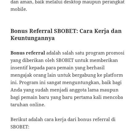
dan aman, baik melalui desktop maupun perangkat
mobile.
Bonus Referral SBOBET: Cara Kerja dan
Keuntungannya
Bonus referral
adalah salah satu program promosi
yang diberikan oleh SBOBET untuk memberikan
insentif kepada para pemain yang berhasil
mengajak orang lain untuk bergabung ke platform
ini. Program ini sangat menguntungkan, baik bagi
Anda yang sudah menjadi anggota lama maupun
bagi pemain baru yang baru pertama kali mencoba
taruhan online.
Berikut adalah cara kerja dari bonus referral di
SBOBET: