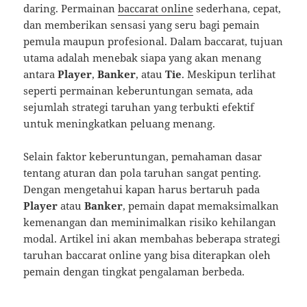
daring. Permainan
baccarat online
sederhana, cepat,
dan memberikan sensasi yang seru bagi pemain
pemula maupun profesional. Dalam baccarat, tujuan
utama adalah menebak siapa yang akan menang
antara
Player
,
Banker
, atau
Tie
. Meskipun terlihat
seperti permainan keberuntungan semata, ada
sejumlah strategi taruhan yang terbukti efektif
untuk meningkatkan peluang menang.
Selain faktor keberuntungan, pemahaman dasar
tentang aturan dan pola taruhan sangat penting.
Dengan mengetahui kapan harus bertaruh pada
Player
atau
Banker
, pemain dapat memaksimalkan
kemenangan dan meminimalkan risiko kehilangan
modal. Artikel ini akan membahas beberapa strategi
taruhan baccarat online yang bisa diterapkan oleh
pemain dengan tingkat pengalaman berbeda.