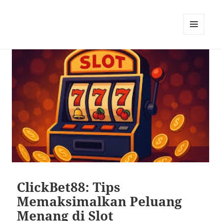
MENU
DAN
WIDGET
ClickBet88: Tips
Memaksimalkan Peluang
Menang di Slot