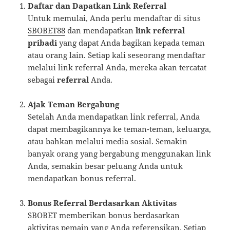
Daftar dan Dapatkan Link Referral
Untuk memulai, Anda perlu mendaftar di situs
SBOBET88
dan mendapatkan
link referral
pribadi
yang dapat Anda bagikan kepada teman
atau orang lain. Setiap kali seseorang mendaftar
melalui link referral Anda, mereka akan tercatat
sebagai
referral
Anda.
Ajak Teman Bergabung
Setelah Anda mendapatkan link referral, Anda
dapat membagikannya ke teman-teman, keluarga,
atau bahkan melalui media sosial. Semakin
banyak orang yang bergabung menggunakan link
Anda, semakin besar peluang Anda untuk
mendapatkan bonus referral.
Bonus Referral Berdasarkan Aktivitas
SBOBET memberikan bonus berdasarkan
aktivitas pemain yang Anda referensikan. Setiap