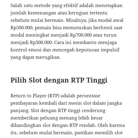
Salah satu metode yang efektif adalah menetapkan
jumlah kemenangan atau kerugian tertentu
sebelum mulai bermain. Misalnya, jika modal awal
Rp500.000, pemain bisa memutuskan berhenti saat
modal meningkat menjadi Rp700.000 atau turun
menjadi Rp300.000. Cara ini membantu menjaga
kontrol emosi dan mencegah keputusan impulsif
yang dapat merugikan.
Pilih Slot dengan RTP Tinggi
Return to Player (RTP) adalah persentase
pembayaran kembali dari mesin slot dalam jangka
panjang. Slot dengan RTP tinggi cenderung
memberikan peluang menang lebih besar
dibandingkan slot dengan RTP rendah. Oleh karena
itu, sebelum mulai bermain, pastikan memilih slot