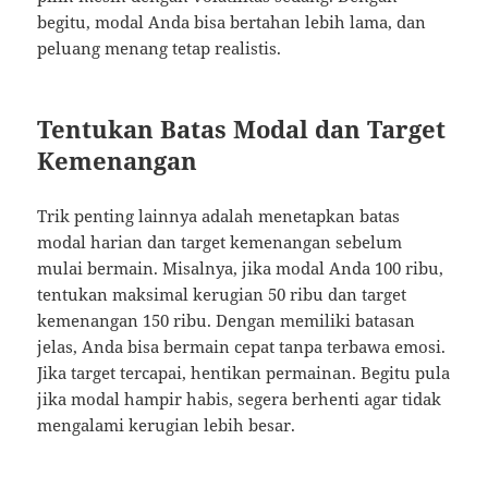
begitu, modal Anda bisa bertahan lebih lama, dan
peluang menang tetap realistis.
Tentukan Batas Modal dan Target
Kemenangan
Trik penting lainnya adalah menetapkan batas
modal harian dan target kemenangan sebelum
mulai bermain. Misalnya, jika modal Anda 100 ribu,
tentukan maksimal kerugian 50 ribu dan target
kemenangan 150 ribu. Dengan memiliki batasan
jelas, Anda bisa bermain cepat tanpa terbawa emosi.
Jika target tercapai, hentikan permainan. Begitu pula
jika modal hampir habis, segera berhenti agar tidak
mengalami kerugian lebih besar.