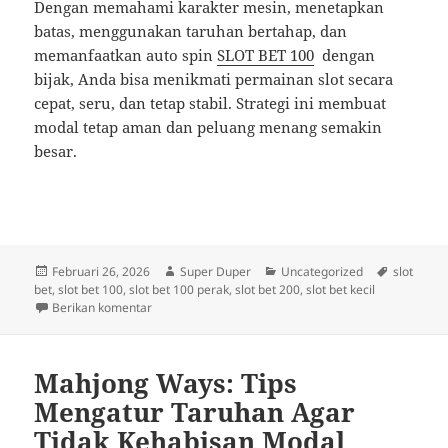
Dengan memahami karakter mesin, menetapkan
batas, menggunakan taruhan bertahap, dan
memanfaatkan auto spin
SLOT BET 100
dengan
bijak, Anda bisa menikmati permainan slot secara
cepat, seru, dan tetap stabil. Strategi ini membuat
modal tetap aman dan peluang menang semakin
besar.
Diposkan
Penulis
Kategori
Tag
Februari 26, 2026
Super Duper
Uncategorized
slot
pada
bet
,
slot bet 100
,
slot bet 100 perak
,
slot bet 200
,
slot bet kecil
untuk Slot Bet 100: Trik Main Cepat Tapi Tetap Stabil
Berikan komentar
Mahjong Ways: Tips
Mengatur Taruhan Agar
Tidak Kehabisan Modal