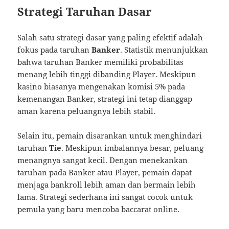
Strategi Taruhan Dasar
Salah satu strategi dasar yang paling efektif adalah
fokus pada taruhan
Banker
. Statistik menunjukkan
bahwa taruhan Banker memiliki probabilitas
menang lebih tinggi dibanding Player. Meskipun
kasino biasanya mengenakan komisi 5% pada
kemenangan Banker, strategi ini tetap dianggap
aman karena peluangnya lebih stabil.
Selain itu, pemain disarankan untuk menghindari
taruhan
Tie
. Meskipun imbalannya besar, peluang
menangnya sangat kecil. Dengan menekankan
taruhan pada Banker atau Player, pemain dapat
menjaga bankroll lebih aman dan bermain lebih
lama. Strategi sederhana ini sangat cocok untuk
pemula yang baru mencoba baccarat online.