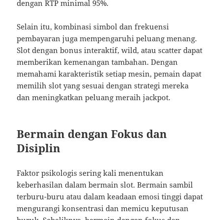
dengan RTP minimal 95%.
Selain itu, kombinasi simbol dan frekuensi
pembayaran juga mempengaruhi peluang menang.
Slot dengan bonus interaktif, wild, atau scatter dapat
memberikan kemenangan tambahan. Dengan
memahami karakteristik setiap mesin, pemain dapat
memilih slot yang sesuai dengan strategi mereka
dan meningkatkan peluang meraih jackpot.
Bermain dengan Fokus dan
Disiplin
Faktor psikologis sering kali menentukan
keberhasilan dalam bermain slot. Bermain sambil
terburu-buru atau dalam keadaan emosi tinggi dapat
mengurangi konsentrasi dan memicu keputusan
buruk. Sebaliknya, bermain dengan fokus dan