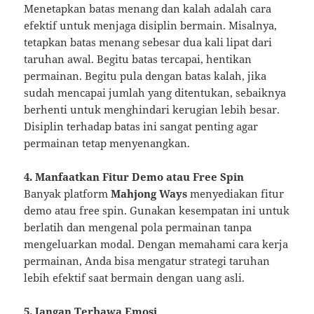
Menetapkan batas menang dan kalah adalah cara
efektif untuk menjaga disiplin bermain. Misalnya,
tetapkan batas menang sebesar dua kali lipat dari
taruhan awal. Begitu batas tercapai, hentikan
permainan. Begitu pula dengan batas kalah, jika
sudah mencapai jumlah yang ditentukan, sebaiknya
berhenti untuk menghindari kerugian lebih besar.
Disiplin terhadap batas ini sangat penting agar
permainan tetap menyenangkan.
4. Manfaatkan Fitur Demo atau Free Spin
Banyak platform
Mahjong Ways
menyediakan fitur
demo atau free spin. Gunakan kesempatan ini untuk
berlatih dan mengenal pola permainan tanpa
mengeluarkan modal. Dengan memahami cara kerja
permainan, Anda bisa mengatur strategi taruhan
lebih efektif saat bermain dengan uang asli.
5. Jangan Terbawa Emosi