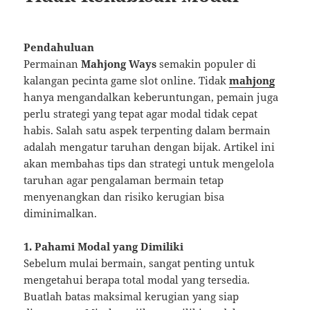
Pendahuluan
Permainan
Mahjong Ways
semakin populer di
kalangan pecinta game slot online. Tidak
mahjong
hanya mengandalkan keberuntungan, pemain juga
perlu strategi yang tepat agar modal tidak cepat
habis. Salah satu aspek terpenting dalam bermain
adalah mengatur taruhan dengan bijak. Artikel ini
akan membahas tips dan strategi untuk mengelola
taruhan agar pengalaman bermain tetap
menyenangkan dan risiko kerugian bisa
diminimalkan.
1. Pahami Modal yang Dimiliki
Sebelum mulai bermain, sangat penting untuk
mengetahui berapa total modal yang tersedia.
Buatlah batas maksimal kerugian yang siap