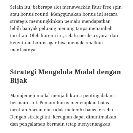
Selain itu, beberapa slot menawarkan fitur free spin
atau bonus round. Menggunakan bonus ini secara
strategis memungkinkan pemain mendapatkan
lebih banyak peluang menang tanpa menambah
taruhan. Oleh karena itu, selalu periksa syarat dan
ketentuan bonus agar bisa memaksimalkan
manfaatnya.
Strategi Mengelola Modal dengan
Bijak
Manajemen modal menjadi kunci penting dalam
bermain slot. Pemain harus menetapkan batas
taruhan harian dan tidak melebihi batas tersebut.
Dengan strategi ini, kerugian dapat diminimalkan
dan pengalaman bermain tetap menyenangkan.