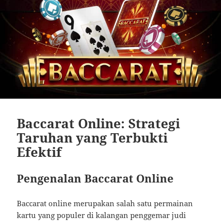
Baccarat Online: Strategi
Taruhan yang Terbukti
Efektif
Pengenalan Baccarat Online
Baccarat online merupakan salah satu permainan
kartu yang populer di kalangan penggemar judi