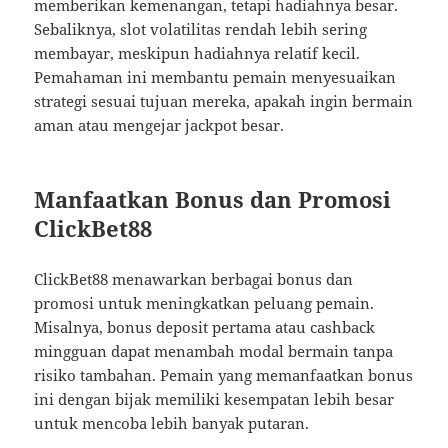
memberikan kemenangan, tetapi hadiahnya besar.
Sebaliknya, slot volatilitas rendah lebih sering
membayar, meskipun hadiahnya relatif kecil.
Pemahaman ini membantu pemain menyesuaikan
strategi sesuai tujuan mereka, apakah ingin bermain
aman atau mengejar jackpot besar.
Manfaatkan Bonus dan Promosi
ClickBet88
ClickBet88 menawarkan berbagai bonus dan
promosi untuk meningkatkan peluang pemain.
Misalnya, bonus deposit pertama atau cashback
mingguan dapat menambah modal bermain tanpa
risiko tambahan. Pemain yang memanfaatkan bonus
ini dengan bijak memiliki kesempatan lebih besar
untuk mencoba lebih banyak putaran.