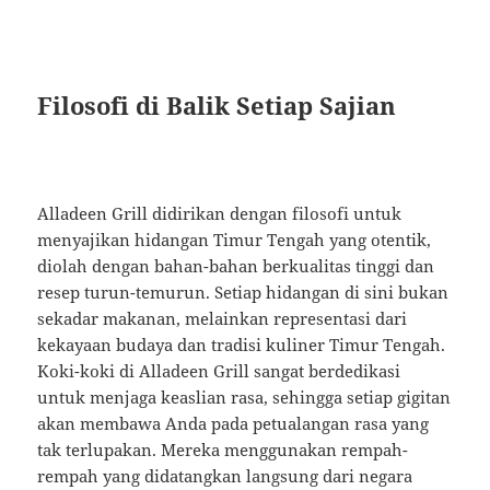
Filosofi di Balik Setiap Sajian
Alladeen Grill didirikan dengan filosofi untuk
menyajikan hidangan Timur Tengah yang otentik,
diolah dengan bahan-bahan berkualitas tinggi dan
resep turun-temurun. Setiap hidangan di sini bukan
sekadar makanan, melainkan representasi dari
kekayaan budaya dan tradisi kuliner Timur Tengah.
Koki-koki di Alladeen Grill sangat berdedikasi
untuk menjaga keaslian rasa, sehingga setiap gigitan
akan membawa Anda pada petualangan rasa yang
tak terlupakan. Mereka menggunakan rempah-
rempah yang didatangkan langsung dari negara