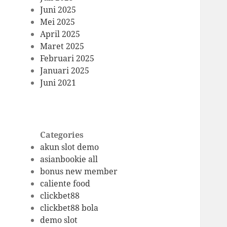
Juni 2025
Mei 2025
April 2025
Maret 2025
Februari 2025
Januari 2025
Juni 2021
Categories
akun slot demo
asianbookie all
bonus new member
caliente food
clickbet88
clickbet88 bola
demo slot