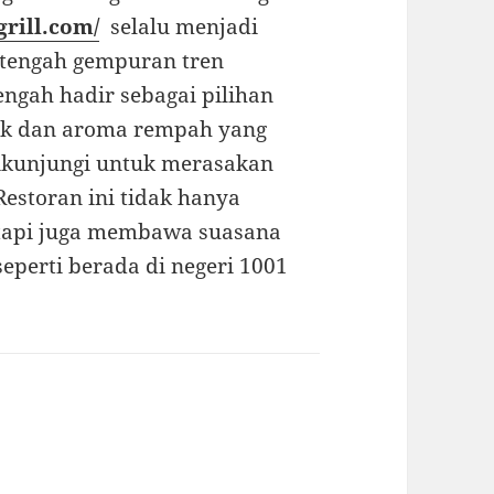
grill.com/
selalu menjadi
tengah gempuran tren
gah hadir sebagai pilihan
tik dan aroma rempah yang
dikunjungi untuk merasakan
 Restoran ini tidak hanya
etapi juga membawa suasana
perti berada di negeri 1001