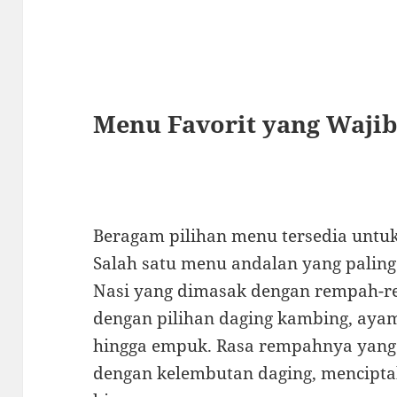
Menu Favorit yang Waji
Beragam pilihan menu tersedia untu
Salah satu menu andalan yang paling
Nasi yang dimasak dengan rempah-re
dengan pilihan daging kambing, ayam
hingga empuk. Rasa rempahnya yang
dengan kelembutan daging, mencipta