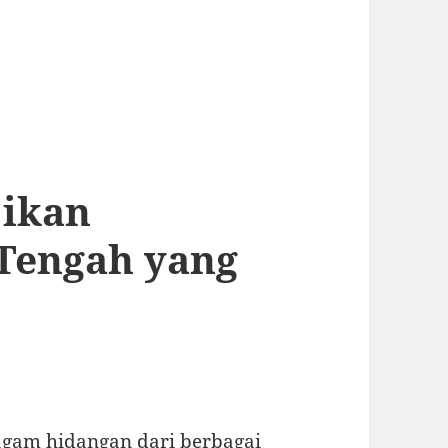
jikan
Tengah yang
ragam hidangan dari berbagai