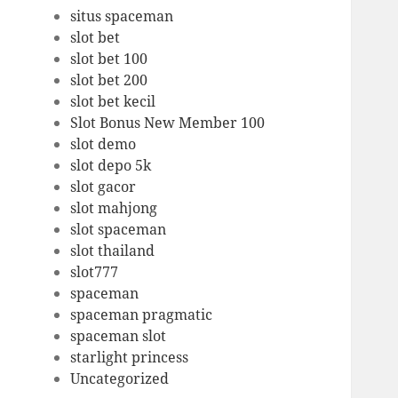
situs spaceman
slot bet
slot bet 100
slot bet 200
slot bet kecil
Slot Bonus New Member 100
slot demo
slot depo 5k
slot gacor
slot mahjong
slot spaceman
slot thailand
slot777
spaceman
spaceman pragmatic
spaceman slot
starlight princess
Uncategorized