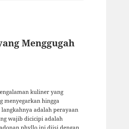
 yang Menggugah
pengalaman kuliner yang
ng menyegarkan hingga
p langkahnya adalah perayaan
ng wajib dicicipi adalah
 adonan phyllo ini diisi dengan