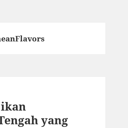
neanFlavors
jikan
Tengah yang