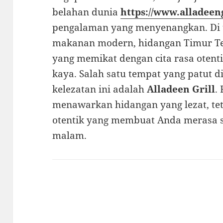
belahan dunia
https://www.alladeen
pengalaman yang menyenangkan. Di 
makanan modern, hidangan Timur Ten
yang memikat dengan cita rasa oten
kaya. Salah satu tempat yang patut 
kelezatan ini adalah
Alladeen Grill
.
menawarkan hidangan yang lezat, t
otentik yang membuat Anda merasa se
malam.