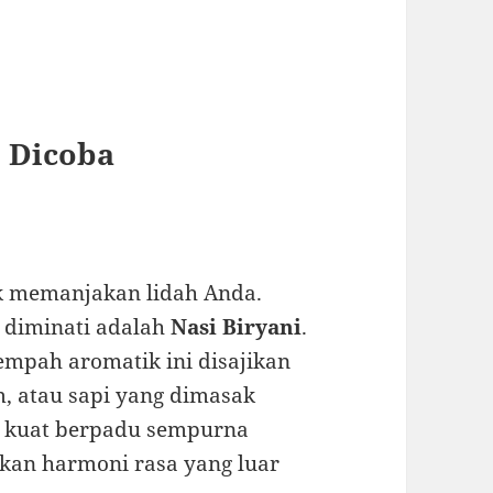
b Dicoba
k memanjakan lidah Anda.
 diminati adalah
Nasi Biryani
.
mpah aromatik ini disajikan
, atau sapi yang dimasak
 kuat berpadu sempurna
kan harmoni rasa yang luar