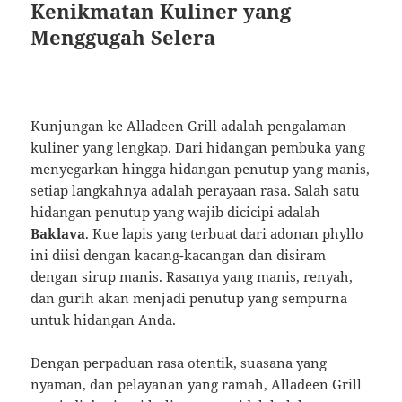
Kenikmatan Kuliner yang
Menggugah Selera
Kunjungan ke Alladeen Grill adalah pengalaman
kuliner yang lengkap. Dari hidangan pembuka yang
menyegarkan hingga hidangan penutup yang manis,
setiap langkahnya adalah perayaan rasa. Salah satu
hidangan penutup yang wajib dicicipi adalah
Baklava
. Kue lapis yang terbuat dari adonan phyllo
ini diisi dengan kacang-kacangan dan disiram
dengan sirup manis. Rasanya yang manis, renyah,
dan gurih akan menjadi penutup yang sempurna
untuk hidangan Anda.
Dengan perpaduan rasa otentik, suasana yang
nyaman, dan pelayanan yang ramah, Alladeen Grill