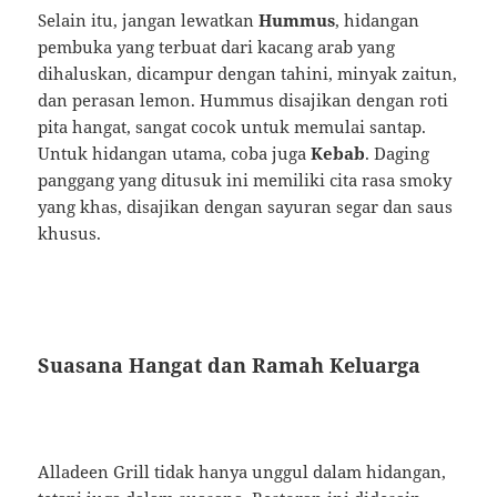
Selain itu, jangan lewatkan
Hummus
, hidangan
pembuka yang terbuat dari kacang arab yang
dihaluskan, dicampur dengan tahini, minyak zaitun,
dan perasan lemon. Hummus disajikan dengan roti
pita hangat, sangat cocok untuk memulai santap.
Untuk hidangan utama, coba juga
Kebab
. Daging
panggang yang ditusuk ini memiliki cita rasa smoky
yang khas, disajikan dengan sayuran segar dan saus
khusus.
Suasana Hangat dan Ramah Keluarga
Alladeen Grill tidak hanya unggul dalam hidangan,