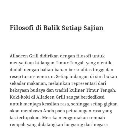
Filosofi di Balik Setiap Sajian
Alladeen Grill didirikan dengan filosofi untuk
menyajikan hidangan Timur Tengah yang otentik,
diolah dengan bahan-bahan berkualitas tinggi dan
resep turun-temurun. Setiap hidangan di sini bukan
sekadar makanan, melainkan representasi dari
kekayaan budaya dan tradisi kuliner Timur Tengah.
Koki-koki di Alladeen Grill sangat berdedikasi
untuk menjaga keaslian rasa, sehingga setiap gigitan
akan membawa Anda pada petualangan rasa yang
tak terlupakan. Mereka menggunakan rempah-
rempah yang didatangkan langsung dari negara